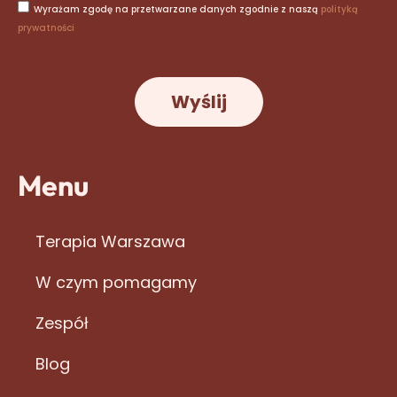
Wyrażam zgodę na przetwarzane danych zgodnie z naszą
polityką
a
prywatności
i
l
Wyślij
Menu
Terapia Warszawa
W czym pomagamy
Zespół
Blog