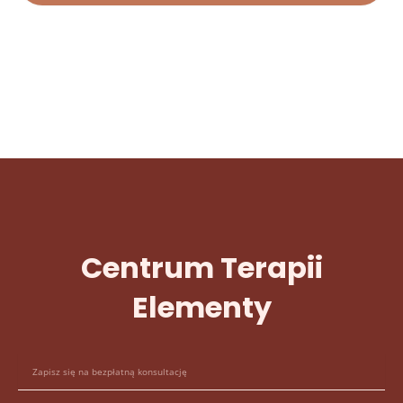
Centrum Terapii
Elementy
E
-
m