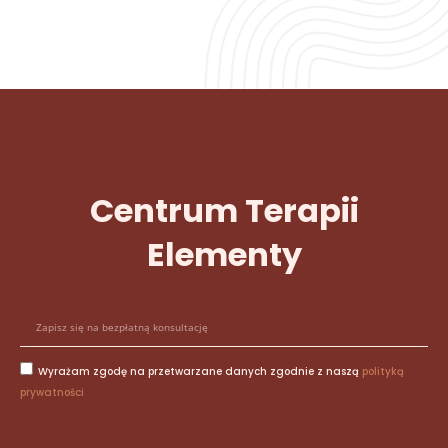
Centrum Terapii
Elementy
E
-
m
Wyrażam zgodę na przetwarzane danych zgodnie z naszą
polityką
a
prywatności
i
l