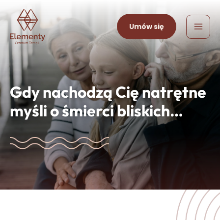
Skip
Mai
to
Umów się
Me
content
Gdy nachodzą Cię natrętne
myśli o śmierci bliskich…