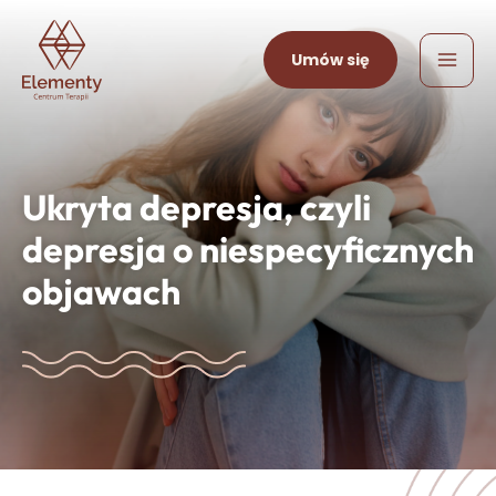
Skip
Mai
to
Umów się
Me
content
Ukryta depresja, czyli
depresja o niespecyficznych
objawach