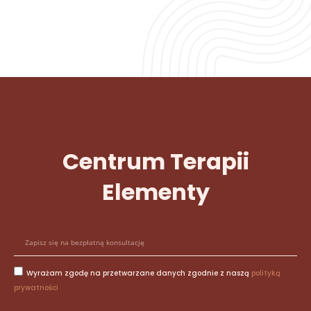
Centrum Terapii
Elementy
E
-
m
Wyrażam zgodę na przetwarzane danych zgodnie z naszą
polityką
a
prywatności
i
l