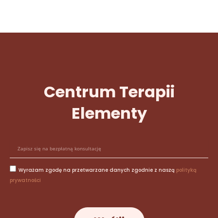
Centrum Terapii
Elementy
E
-
m
Wyrażam zgodę na przetwarzane danych zgodnie z naszą
polityką
a
prywatności
i
l